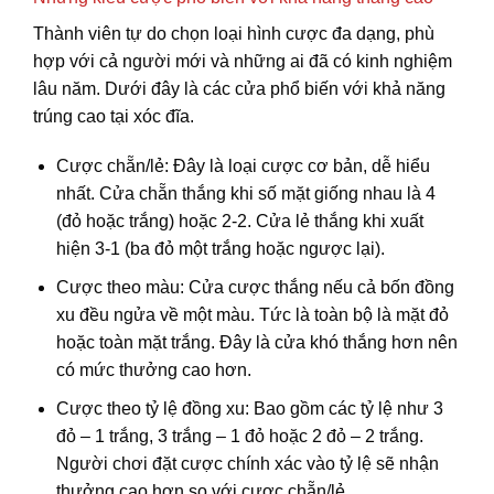
Thành viên tự do chọn loại hình cược đa dạng, phù
hợp với cả người mới và những ai đã có kinh nghiệm
lâu năm. Dưới đây là các cửa phổ biến với khả năng
trúng cao tại xóc đĩa.
Cược chẵn/lẻ: Đây là loại cược cơ bản, dễ hiểu
nhất. Cửa chẵn thắng khi số mặt giống nhau là 4
(đỏ hoặc trắng) hoặc 2-2. Cửa lẻ thắng khi xuất
hiện 3-1 (ba đỏ một trắng hoặc ngược lại).
Cược theo màu: Cửa cược thắng nếu cả bốn đồng
xu đều ngửa về một màu. Tức là toàn bộ là mặt đỏ
hoặc toàn mặt trắng. Đây là cửa khó thắng hơn nên
có mức thưởng cao hơn.
Cược theo tỷ lệ đồng xu: Bao gồm các tỷ lệ như 3
đỏ – 1 trắng, 3 trắng – 1 đỏ hoặc 2 đỏ – 2 trắng.
Người chơi đặt cược chính xác vào tỷ lệ sẽ nhận
thưởng cao hơn so với cược chẵn/lẻ.