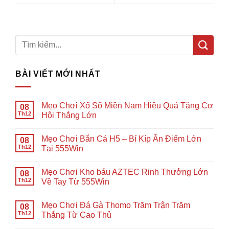
BÀI VIẾT MỚI NHẤT
Mẹo Chơi Xổ Số Miền Nam Hiệu Quả Tăng Cơ
08
Th12
Hội Thắng Lớn
Mẹo Chơi Bắn Cá H5 – Bí Kíp Ăn Điểm Lớn
08
Th12
Tại 555Win
Mẹo Chơi Kho báu AZTEC Rinh Thưởng Lớn
08
Th12
Về Tay Từ 555Win
Mẹo Chơi Đá Gà Thomo Trăm Trận Trăm
08
Th12
Thắng Từ Cao Thủ