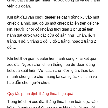
chiếc bát và đĩa giữ nhiệm vụ xóc đồng xu và đề thành
viên dự đoán.
Khi bắt đầu ván chơi, dealer sẽ đặt 4 đồng xu vào một
chiếc đĩa nhỏ, sau đó úp một chiếc bát lên trên để che
kín. Người chơi có khoảng thời gian 1 phút để tiến
hành đặt cược vào các cửa có sẵn như: Chẵn, lẻ, 4
trắng, 4 đỏ, 3 trắng 1 đỏ, 3 đỏ 1 trắng, hoặc 2 trắng 2
đỏ,…
Khi hết thời gian, dealer tiến hành công khai kết quả
xóc đĩa. Người chơi chiến thắng nếu dự đoán đúng
kết quả xuất hiện. Với cách chơi đơn giản, thao tác
nhanh chóng, trò chơi mang lại cảm giác kịch tính và
hấp dẫn cho người chơi.
Quy tắc phân định thắng thua hiệu quả
Trong trò chơi xóc đĩa, thắng thua hoàn toàn dựa vào
kết quả ngửa của 4 đồng xu sau khi nhà cái mở bát.