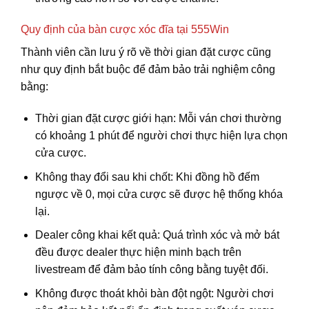
Quy định của bàn cược xóc đĩa tại 555Win
Thành viên cần lưu ý rõ về thời gian đặt cược cũng
như quy định bắt buộc để đảm bảo trải nghiệm công
bằng:
Thời gian đặt cược giới hạn: Mỗi ván chơi thường
có khoảng 1 phút để người chơi thực hiện lựa chọn
cửa cược.
Không thay đổi sau khi chốt: Khi đồng hồ đếm
ngược về 0, mọi cửa cược sẽ được hệ thống khóa
lại.
Dealer công khai kết quả: Quá trình xóc và mở bát
đều được dealer thực hiện minh bạch trên
livestream để đảm bảo tính công bằng tuyệt đối.
Không được thoát khỏi bàn đột ngột: Người chơi