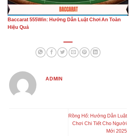
Baccarat 555Win: Hướng Dẫn Luật Chơi An Toàn
Hiệu Quả
ADMIN
Rồng Hổ: Hướng Dẫn Luật
Chơi Chi Tiết Cho Người
Mới 2025