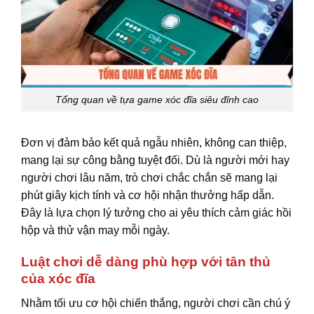
Tổng quan về tựa game xóc đĩa siêu đỉnh cao
Đơn vị đảm bảo kết quả ngẫu nhiên, không can thiệp,
mang lại sự công bằng tuyệt đối. Dù là người mới hay
người chơi lâu năm, trò chơi chắc chắn sẽ mang lại
phút giây kịch tính và cơ hội nhận thưởng hấp dẫn.
Đây là lựa chọn lý tưởng cho ai yêu thích cảm giác hồi
hộp và thử vận may mỗi ngày.
Luật chơi dễ dàng phù hợp với tân thủ
của xóc đĩa
Nhằm tối ưu cơ hội chiến thắng, người chơi cần chú ý