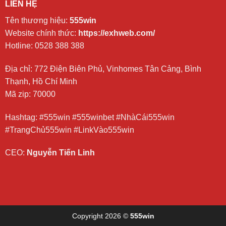
LIÊN HỆ
Tên thương hiệu:
555win
Website chính thức:
https://exhweb.com/
Hotline: 0528 388 388
Địa chỉ: 772 Điện Biên Phủ, Vinhomes Tân Cảng, Bình
Thạnh, Hồ Chí Minh
Mã zip: 70000
Hashtag: #555win #555winbet #NhàCái555win
#TrangChủ555win #LinkVào555win
CEO:
Nguyễn Tiến Linh
Copyright 2026 ©
555win