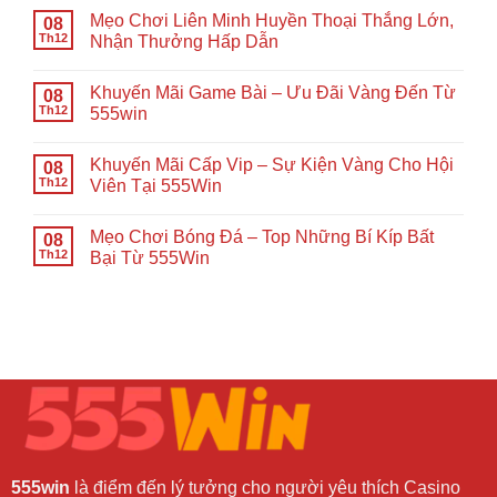
Mẹo Chơi Liên Minh Huyền Thoại Thắng Lớn,
08
Th12
Nhận Thưởng Hấp Dẫn
Khuyến Mãi Game Bài – Ưu Đãi Vàng Đến Từ
08
Th12
555win
Khuyến Mãi Cấp Vip – Sự Kiện Vàng Cho Hội
08
Th12
Viên Tại 555Win
Mẹo Chơi Bóng Đá – Top Những Bí Kíp Bất
08
Th12
Bại Từ 555Win
555win
là điểm đến lý tưởng cho người yêu thích Casino