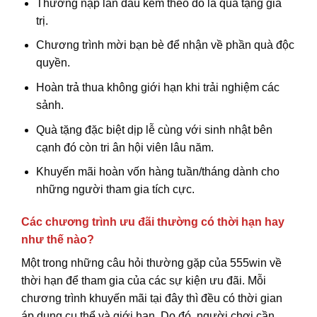
Thưởng nạp lần đầu kèm theo đó là quà tặng giá
trị.
Chương trình mời bạn bè để nhận về phần quà độc
quyền.
Hoàn trả thua không giới hạn khi trải nghiệm các
sảnh.
Quà tặng đặc biệt dịp lễ cùng với sinh nhật bên
cạnh đó còn tri ân hội viên lâu năm.
Khuyến mãi hoàn vốn hàng tuần/tháng dành cho
những người tham gia tích cực.
Các chương trình ưu đãi thường có thời hạn hay
như thế nào?
Một trong những câu hỏi thường gặp của 555win về
thời hạn để tham gia của các sự kiện ưu đãi. Mỗi
chương trình khuyến mãi tại đây thì đều có thời gian
áp dụng cụ thể và giới hạn. Do đó, người chơi cần