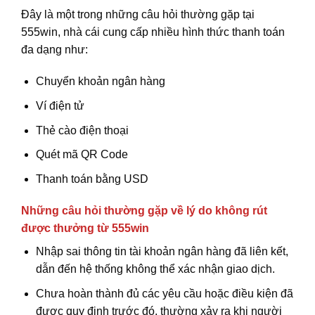
Đây là một trong những câu hỏi thường gặp tại
555win, nhà cái cung cấp nhiều hình thức thanh toán
đa dạng như:
Chuyển khoản ngân hàng
Ví điện tử
Thẻ cào điện thoại
Quét mã QR Code
Thanh toán bằng USD
Những câu hỏi thường gặp về lý do không rút
được thưởng từ 555win
Nhập sai thông tin tài khoản ngân hàng đã liên kết,
dẫn đến hệ thống không thể xác nhận giao dịch.
Chưa hoàn thành đủ các yêu cầu hoặc điều kiện đã
được quy định trước đó, thường xảy ra khi người